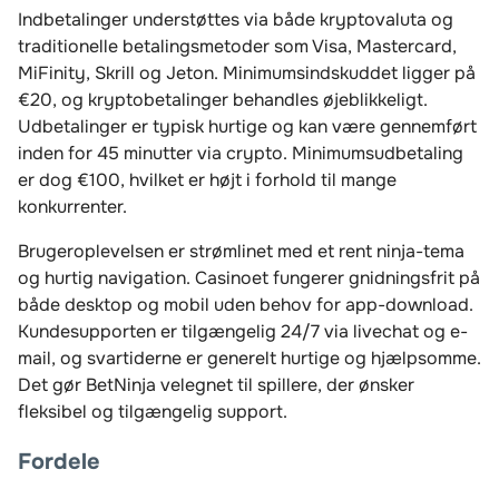
Indbetalinger understøttes via både kryptovaluta og
traditionelle betalingsmetoder som Visa, Mastercard,
MiFinity, Skrill og Jeton. Minimumsindskuddet ligger på
€20, og kryptobetalinger behandles øjeblikkeligt.
Udbetalinger er typisk hurtige og kan være gennemført
inden for 45 minutter via crypto. Minimumsudbetaling
er dog €100, hvilket er højt i forhold til mange
konkurrenter.
Brugeroplevelsen er strømlinet med et rent ninja-tema
og hurtig navigation. Casinoet fungerer gnidningsfrit på
både desktop og mobil uden behov for app-download.
Kundesupporten er tilgængelig 24/7 via livechat og e-
mail, og svartiderne er generelt hurtige og hjælpsomme.
Det gør BetNinja velegnet til spillere, der ønsker
fleksibel og tilgængelig support.
Fordele