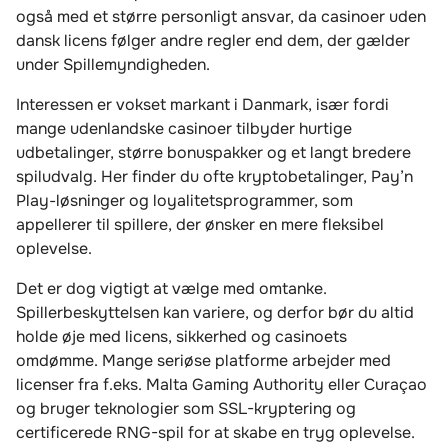
også med et større personligt ansvar, da casinoer uden
dansk licens følger andre regler end dem, der gælder
under Spillemyndigheden.
Interessen er vokset markant i Danmark, især fordi
mange udenlandske casinoer tilbyder hurtige
udbetalinger, større bonuspakker og et langt bredere
spiludvalg. Her finder du ofte kryptobetalinger, Pay’n
Play-løsninger og loyalitetsprogrammer, som
appellerer til spillere, der ønsker en mere fleksibel
oplevelse.
Det er dog vigtigt at vælge med omtanke.
Spillerbeskyttelsen kan variere, og derfor bør du altid
holde øje med licens, sikkerhed og casinoets
omdømme. Mange seriøse platforme arbejder med
licenser fra f.eks. Malta Gaming Authority eller Curaçao
og bruger teknologier som SSL-kryptering og
certificerede RNG-spil for at skabe en tryg oplevelse.