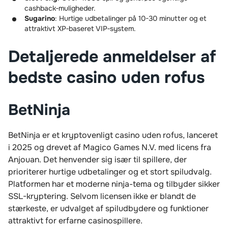
cashback‑muligheder.
Sugarino
: Hurtige udbetalinger på 10-30 minutter og et
attraktivt XP‑baseret VIP‑system.
Detaljerede anmeldelser af
bedste casino uden rofus
BetNinja
BetNinja er et kryptovenligt casino uden rofus, lanceret
i 2025 og drevet af Magico Games N.V. med licens fra
Anjouan. Det henvender sig især til spillere, der
prioriterer hurtige udbetalinger og et stort spiludvalg.
Platformen har et moderne ninja-tema og tilbyder sikker
SSL-kryptering. Selvom licensen ikke er blandt de
stærkeste, er udvalget af spiludbydere og funktioner
attraktivt for erfarne casinospillere.