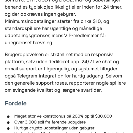
behandles typisk øjeblikkeligt eller inden for 24 timer,
og der opkræves ingen gebyrer.
Minimumsindbetalinger starter fra cirka $10, og
standardspillere har ugentlige og månedlige
udbetalingsgrænser, mens VIP‑medlemmer får
ubegrænset hævning.
Brugeroplevelsen er strømlinet med en responsiv
platform, selv uden dedikeret app. 24/7 live chat og
e‑mail support er tilgængelig, og systemet tilbyder
også Telegram‑integration for hurtig adgang. Selvom
den generelle support roses, rapporterer nogle spillere
om svingende kvalitet og længere svartider.
Fordele
Meget stor velkomstbonus på 200% op til $30.000
Over 3.000 spil fra førende udbydere
Hurtige crypto‑udbetalinger uden gebyrer