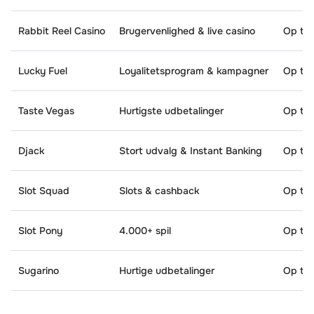
Rabbit Reel Casino
Brugervenlighed & live casino
Op til 
Lucky Fuel
Loyalitetsprogram & kampagner
Op til
Taste Vegas
Hurtigste udbetalinger
Op til
Djack
Stort udvalg & Instant Banking
Op til
Slot Squad
Slots & cashback
Op til
Slot Pony
4.000+ spil
Op til
Sugarino
Hurtige udbetalinger
Op til