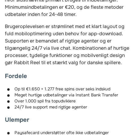
Minimumsindbetalingen er €20, og de fleste metoder
udbetaler inden for 24-48 timer.
Brugeroplevelsen er strømlinet med et klart layout og
fuld mobiloptimering uden behov for app-download.
Supporten er bemandet af rigtige agenter og er
tilgængelig 24/7 via live chat. Kombinationen af hurtige
processer, tydelige funktioner og mobilvenligt design
gør Rabbit Reel til et stærkt valg for danske spillere.
Fordele
Op til €1.650 + 1.277 free spins over seks indskud
Meget hurtige udbetalinger via Instant Bank Transfer
Over 1.000 spil fra topudviklere
24/7 live support med rigtige agenter
Ulemper
Paysafecard understøtter ofte ikke udbetalinger