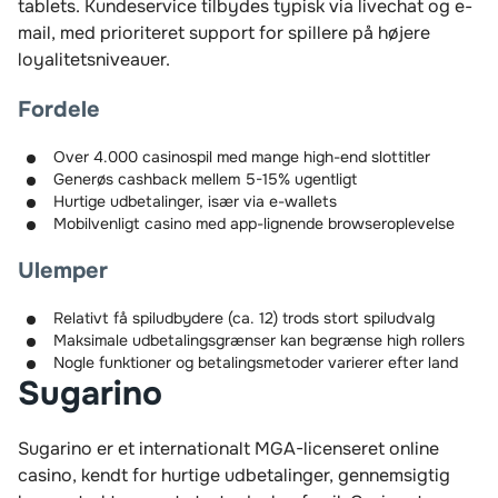
tablets. Kundeservice tilbydes typisk via livechat og e-
mail, med prioriteret support for spillere på højere
loyalitetsniveauer.
Fordele
Over 4.000 casinospil med mange high-end slottitler
Generøs cashback mellem 5-15% ugentligt
Hurtige udbetalinger, især via e-wallets
Mobilvenligt casino med app-lignende browseroplevelse
Ulemper
Relativt få spiludbydere (ca. 12) trods stort spiludvalg
Maksimale udbetalingsgrænser kan begrænse high rollers
Nogle funktioner og betalingsmetoder varierer efter land
Sugarino
Sugarino er et internationalt MGA-licenseret online
casino, kendt for hurtige udbetalinger, gennemsigtig