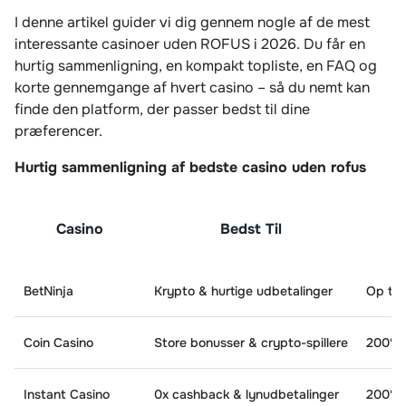
I denne artikel guider vi dig gennem nogle af de mest
interessante casinoer uden ROFUS i 2026. Du får en
hurtig sammenligning, en kompakt topliste, en FAQ og
korte gennemgange af hvert casino – så du nemt kan
finde den platform, der passer bedst til dine
præferencer.
Hurtig sammenligning af bedste casino uden rofus
Casino
Bedst Til
BetNinja
Krypto & hurtige udbetalinger
Op til
Coin Casino
Store bonusser & crypto-spillere
200% o
Instant Casino
0x cashback & lynudbetalinger
200% o