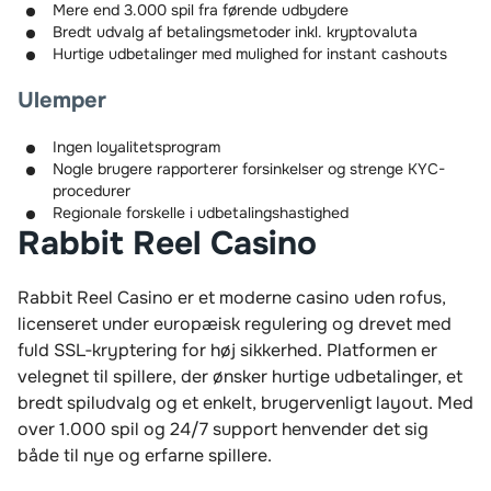
Mere end 3.000 spil fra førende udbydere
Bredt udvalg af betalingsmetoder inkl. kryptovaluta
Hurtige udbetalinger med mulighed for instant cashouts
Ulemper
Ingen loyalitetsprogram
Nogle brugere rapporterer forsinkelser og strenge KYC-
procedurer
Regionale forskelle i udbetalingshastighed
Rabbit Reel Casino
Rabbit Reel Casino er et moderne casino uden rofus,
licenseret under europæisk regulering og drevet med
fuld SSL‑kryptering for høj sikkerhed. Platformen er
velegnet til spillere, der ønsker hurtige udbetalinger, et
bredt spiludvalg og et enkelt, brugervenligt layout. Med
over 1.000 spil og 24/7 support henvender det sig
både til nye og erfarne spillere.