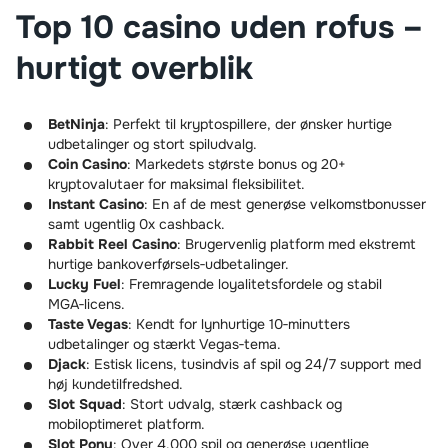
Top 10 casino uden rofus –
hurtigt overblik
BetNinja
: Perfekt til kryptospillere, der ønsker hurtige
udbetalinger og stort spiludvalg.
Coin Casino
: Markedets største bonus og 20+
kryptovalutaer for maksimal fleksibilitet.
Instant Casino
: En af de mest generøse velkomstbonusser
samt ugentlig 0x cashback.
Rabbit Reel Casino
: Brugervenlig platform med ekstremt
hurtige bankoverførsels‑udbetalinger.
Lucky Fuel
: Fremragende loyalitetsfordele og stabil
MGA‑licens.
Taste Vegas
: Kendt for lynhurtige 10‑minutters
udbetalinger og stærkt Vegas‑tema.
Djack
: Estisk licens, tusindvis af spil og 24/7 support med
høj kundetilfredshed.
Slot Squad
: Stort udvalg, stærk cashback og
mobiloptimeret platform.
Slot Pony
: Over 4.000 spil og generøse ugentlige