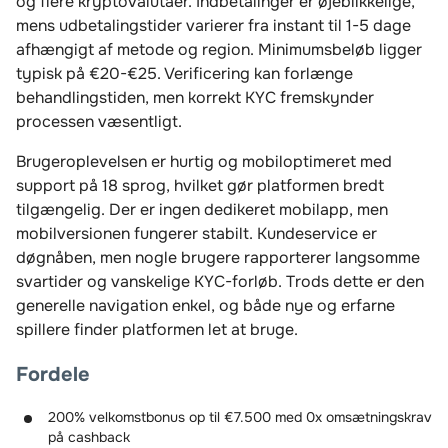
og flere kryptovalutaer. Indbetalinger er øjeblikkelige,
mens udbetalingstider varierer fra instant til 1-5 dage
afhængigt af metode og region. Minimumsbeløb ligger
typisk på €20-€25. Verificering kan forlænge
behandlingstiden, men korrekt KYC fremskynder
processen væsentligt.
Brugeroplevelsen er hurtig og mobiloptimeret med
support på 18 sprog, hvilket gør platformen bredt
tilgængelig. Der er ingen dedikeret mobilapp, men
mobilversionen fungerer stabilt. Kundeservice er
døgnåben, men nogle brugere rapporterer langsomme
svartider og vanskelige KYC-forløb. Trods dette er den
generelle navigation enkel, og både nye og erfarne
spillere finder platformen let at bruge.
Fordele
200% velkomstbonus op til €7.500 med 0x omsætningskrav
på cashback